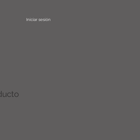
Iniciar sesión
ducto